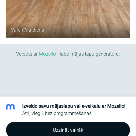
Valentīna diena
Veidots ar
Mozello
- labo mājas lapu ģeneratoru.
Izveido savu mājaslapu vai e-veikalu ar Mozello!
Ātri, viegli, bez programmēšanas.
Uzzināt vairāk